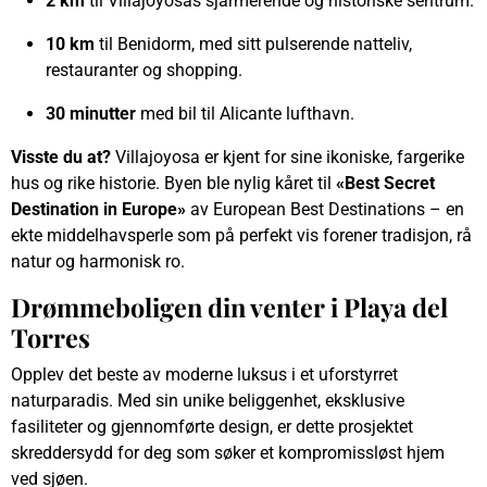
2 km
til Villajoyosas sjarmerende og historiske sentrum.
10 km
til Benidorm, med sitt pulserende natteliv,
restauranter og shopping.
30 minutter
med bil til Alicante lufthavn.
Visste du at?
Villajoyosa er kjent for sine ikoniske, fargerike
hus og rike historie. Byen ble nylig kåret til
«Best Secret
Destination in Europe»
av European Best Destinations – en
ekte middelhavsperle som på perfekt vis forener tradisjon, rå
natur og harmonisk ro.
Drømmeboligen din venter i Playa del
Torres
Opplev det beste av moderne luksus i et uforstyrret
naturparadis. Med sin unike beliggenhet, eksklusive
fasiliteter og gjennomførte design, er dette prosjektet
skreddersydd for deg som søker et kompromissløst hjem
ved sjøen.