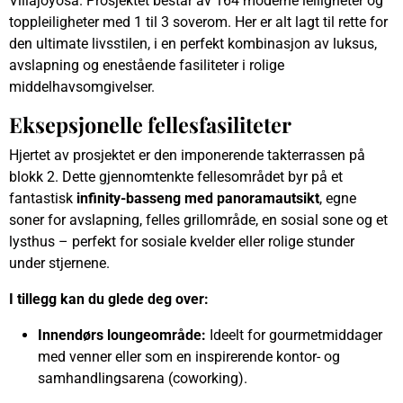
Villajoyosa. Prosjektet består av 164 moderne leiligheter og
toppleiligheter med 1 til 3 soverom. Her er alt lagt til rette for
den ultimate livsstilen, i en perfekt kombinasjon av luksus,
avslapning og enestående fasiliteter i rolige
middelhavsomgivelser.
Eksepsjonelle fellesfasiliteter
Hjertet av prosjektet er den imponerende takterrassen på
blokk 2. Dette gjennomtenkte fellesområdet byr på et
fantastisk
infinity-basseng med panoramautsikt
, egne
soner for avslapning, felles grillområde, en sosial sone og et
lysthus – perfekt for sosiale kvelder eller rolige stunder
under stjernene.
I tillegg kan du glede deg over:
Innendørs loungeområde:
Ideelt for gourmetmiddager
med venner eller som en inspirerende kontor- og
samhandlingsarena (coworking).