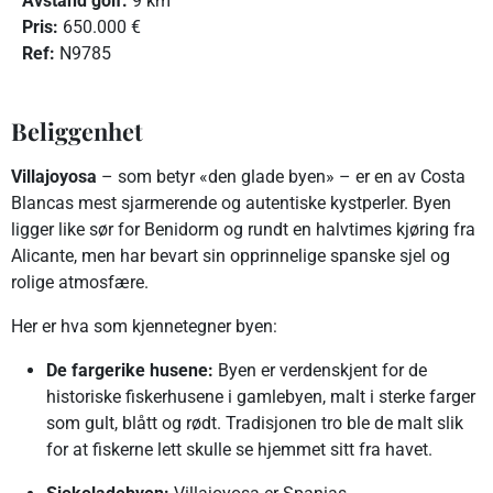
Avstand golf:
9 km
Pris:
650.000 €
R
ef:
N9785
Beliggenhet
Villajoyosa
– som betyr «den glade byen» – er en av Costa
Blancas mest sjarmerende og autentiske kystperler. Byen
ligger like sør for Benidorm og rundt en halvtimes kjøring fra
Alicante, men har bevart sin opprinnelige spanske sjel og
rolige atmosfære.
Her er hva som kjennetegner byen:
De fargerike husene:
Byen er verdenskjent for de
historiske fiskerhusene i gamlebyen, malt i sterke farger
som gult, blått og rødt. Tradisjonen tro ble de malt slik
for at fiskerne lett skulle se hjemmet sitt fra havet.