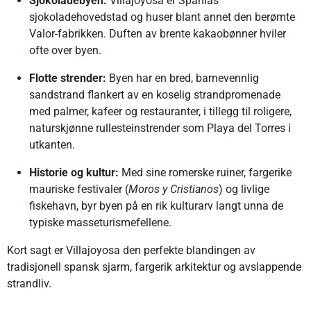
Sjokoladebyen:
Villajoyosa er Spanias
sjokoladehovedstad og huser blant annet den berømte
Valor-fabrikken. Duften av brente kakaobønner hviler
ofte over byen.
Flotte strender:
Byen har en bred, barnevennlig
sandstrand flankert av en koselig strandpromenade
med palmer, kafeer og restauranter, i tillegg til roligere,
naturskjønne rullesteinstrender som Playa del Torres i
utkanten.
Historie og kultur:
Med sine romerske ruiner, fargerike
mauriske festivaler (
Moros y Cristianos
) og livlige
fiskehavn, byr byen på en rik kulturarv langt unna de
typiske masseturismefellene.
Kort sagt er Villajoyosa den perfekte blandingen av
tradisjonell spansk sjarm, fargerik arkitektur og avslappende
strandliv.