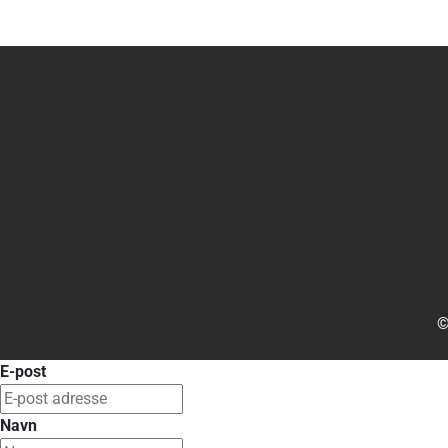
©
E-post
Navn