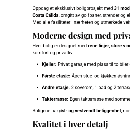
Oppdag et eksklusivt boligprosjekt med
31 mod
Costa Cálida
, omgitt av golfbaner, strender og
Med alle fasiliteter i nærheten og utmerkede veifo
Moderne design med priva
Hver bolig er designet med
rene linjer, store v
komfort og privatliv:
Kjeller:
Privat garasje med plass til to biler
Første etasje:
Åpen stue- og kjøkkenløsnin
Andre etasje:
2 soverom, 1 bad og 2 terras
Takterrasse:
Egen takterrasse med sommerk
Boligene har
øst- og vestvendt beliggenhet
, no
Kvalitet i hver detalj