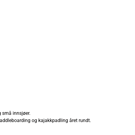
g små innsjøer.
 paddleboarding og kajakkpadling året rundt.