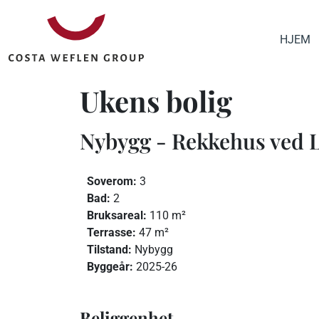
HJEM
Ukens bolig
Nybygg - Rekkehus ved L
Soverom:
3
Bad:
2
Bruksareal:
110 m²
Terrasse:
47 m²
Tilstand:
Nybygg
Byggeår:
2025-26
Beliggenhet