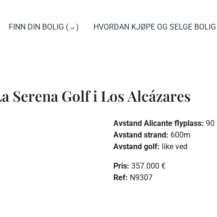
FINN DIN BOLIG (→)
HVORDAN KJØPE OG SELGE BOLIG
a Serena Golf i Los Alcázares
Avstand Alicante flyplass:
90
Avstand strand:
600m
Avstand golf:
like ved
Pris:
357.000 €
R
ef:
N9307