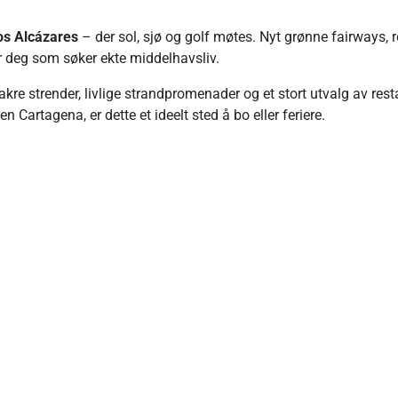
os Alcázares
– der sol, sjø og golf møtes. Nyt grønne fairways, r
for deg som søker ekte middelhavsliv.
kre strender, livlige strandpromenader og et stort utvalg av rest
n Cartagena, er dette et ideelt sted å bo eller feriere.