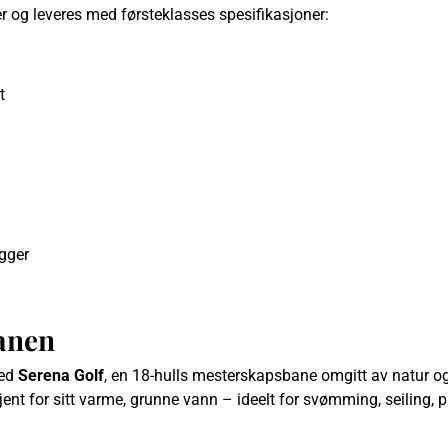
 og leveres med førsteklasses spesifikasjoner:
t
gger
anen
ved
Serena Golf
, en 18-hulls mesterskapsbane omgitt av natur o
kjent for sitt varme, grunne vann – ideelt for svømming, seiling,