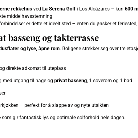
erne rekkehus
ved
La Serena Golf
i Los Alcázares – kun
600 m
 ekte middelhavsstemning.
rbindelser er dette et ideelt sted – enten du ønsker et feriested, 
t basseng og takterrasse
indusflater og lyse, åpne rom
. Boligene strekker seg over tre eta
 og direkte adkomst til uteplass
g med utgang til hage og
privat basseng
, 1 soverom og 1 bad
ser
jøkken – perfekt for å slappe av og nyte utsikten
e som gir fantastisk lys og optimale solforhold hele dagen.