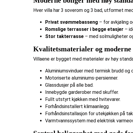
Moderne boliger med høy stand
Hver villa har 3 soverom og 3 bad, utformet med 
Privat svømmebasseng
– for avkjøling o
Romslige terrasser i begge etasjer
– id
Stor takterrasse
– med solmuligheter og
Kvalitetsmaterialer og moderne 
Villaene er bygget med materialer av høy standa
Aluminiumsvinduer med termisk brudd og d
Motoriserte aluminiums-persienner.
Glassdusjer på alle bad.
Innebygde garderober med skuffer.
Fullt utstyrt kjøkken med hvitevarer.
Forhåndsinstallert klimaanlegg.
Forhåndsinstallasjon for utekjøkken på tak
Varmtvannssystem med elektrisk varmeovn 