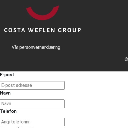
Vår personvernerklæring
©
E-post
Navn
Telefon