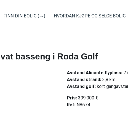
FINN DIN BOLIG (→)
HVORDAN KJØPE OG SELGE BOLIG
ivat basseng i Roda Golf
Avstand Alicante flyplass:
77
Avstand strand:
3,8 km
Avstand golf:
kort gangavsta
Pris:
399.000 €
R
ef:
N8674