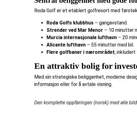
Sentral beliggenhet med gode fo
Roda Golf er et etablert golfresort med førstekla
Roda Golfs klubbhus
– gangavstand.
Strender ved Mar Menor
– 10 minutter m
Murcia internasjonale lufthavn
– 20 minu
Alicante lufthavn
– 55 minutter med bil.
Flere golfbaner i nærområdet
, inkluder
En attraktiv bolig for invest
Med sin strategiske beliggenhet, moderne design
informasjon eller for å avtale visning.
Den komplette oppføringen (norsk) med alle bilde