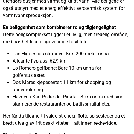
utendørs dusjer med varmt og kaldt vann. Alle boligene er
også utstyrt med et energieffektivt aerotermisk system for
varmtvannsproduksjon.
En beliggenhet som kombinerer ro og tilgjengelighet
Dette boligkomplekset ligger i et livlig, men fredelig område,
med nærhet til alle nødvendige fasiliteter:
Las Higuericas-stranden: Kun 200 meter unna.
Alicante flyplass: 62,9 km
Lo Romero golfbane: Bare 10 km unna for
golfentusiaster.
Dos Mares kjøpesenter: 11 km for shopping og
underholdning.
Havnen i San Pedro del Pinatar: 8 km unna med sine
sjarmerende restauranter og båtlivsmuligheter.
Her får du tilgang til vakre strender, flotte spisesteder og et
bredt utvalg av fritidsaktiviteter – alt innen rekkevidde.