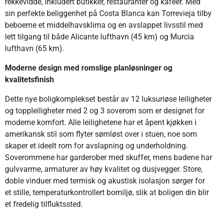
rekkevidde, inkludert butikker, restauranter og kafeer. Med
sin perfekte beliggenhet på Costa Blanca kan Torrevieja tilby
beboerne et middelhavsklima og en avslappet livsstil med
lett tilgang til både Alicante lufthavn (45 km) og Murcia
lufthavn (65 km).
Moderne design med romslige planløsninger og
kvalitetsfinish
Dette nye boligkomplekset består av 12 luksuriøse leiligheter
og toppleiligheter med 2 og 3 soverom som er designet for
moderne komfort. Alle leilighetene har et åpent kjøkken i
amerikansk stil som flyter sømløst over i stuen, noe som
skaper et ideelt rom for avslapning og underholdning.
Soverommene har garderober med skuffer, mens badene har
gulvvarme, armaturer av høy kvalitet og dusjvegger. Store,
doble vinduer med termisk og akustisk isolasjon sørger for
et stille, temperaturkontrollert bomiljø, slik at boligen din blir
et fredelig tilfluktssted.