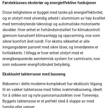
Førsteklasses eksteriør og energieffektive funksjoner
Disse leilighetene er bygget med tanke på energieffektivitet,
og er utstyrt med utvendig arbeid i aluminium av høy kvalitet
med termobrytende teknologi og automatiske motoriserte
skodder. Hver enhet er forhåndsinstallert for klimakontroll
gjennom kanalisert klimaanlegg og oppvarming, noe som
sikrer komfort året rundt. For ekstra sikkerhet er alle
inngangsdører pansret med sikre låser, og innerdørene er
hvitlakkerte. I tillegg er hver enhet utstyrt med et
energibesparende aerotermisk system for varmtvann, noe
som reduserer energiforbruket betydelig.
Eksklusivt takterrasse med basseng
Beboerne i dette moderne komplekset har eksklusiv tilgang
til en vakker takterrasse med felles svømmebasseng, ideelt
for å slikke sol og nyte panoramautsikten over Torrevieja.
Byggets takterrasse er et perfekt sted å slappe av med
familie eller venner.