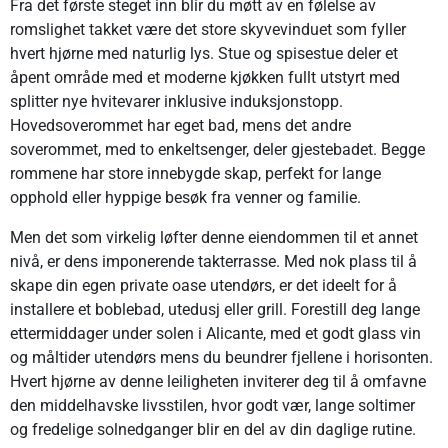
Fra det første steget inn blir du møtt av en følelse av
romslighet takket være det store skyvevinduet som fyller
hvert hjørne med naturlig lys. Stue og spisestue deler et
åpent område med et moderne kjøkken fullt utstyrt med
splitter nye hvitevarer inklusive induksjonstopp.
Hovedsoverommet har eget bad, mens det andre
soverommet, med to enkeltsenger, deler gjestebadet. Begge
rommene har store innebygde skap, perfekt for lange
opphold eller hyppige besøk fra venner og familie.
Men det som virkelig løfter denne eiendommen til et annet
nivå, er dens imponerende takterrasse. Med nok plass til å
skape din egen private oase utendørs, er det ideelt for å
installere et boblebad, utedusj eller grill. Forestill deg lange
ettermiddager under solen i Alicante, med et godt glass vin
og måltider utendørs mens du beundrer fjellene i horisonten.
Hvert hjørne av denne leiligheten inviterer deg til å omfavne
den middelhavske livsstilen, hvor godt vær, lange soltimer
og fredelige solnedganger blir en del av din daglige rutine.