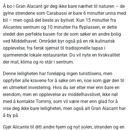
Å bo i Gran Alacant gir deg ikke bare nærhet til naturen – de
gylne strendene som Carabassi er bare 6 minutter unna med
bil – men også det beste av bylivet. Kun 15 minutter fra
Alicantes sentrum og 10 minutter fra flyplassen, er dette
stedet den perfekte basen for de som søker en andre bolig
ved Middelhavet. Området byr også på en rik kulinarisk
opplevelse, fra fersk sjømat til tradisjonelle tapas i
sjarmerende lokale restauranter. Du vil nyte en livskvalitet
der mat, klima og ro står i sentrum.
Denne leiligheten har foreløpig ingen turistlisens, men
oppfyller alle kravene for å søke om en, noe som gjør den til
en utmerket investering. Hvis du ser etter mer enn bare en
eiendom, men en opplevelse av middelhavslivet, ikke nøl
med å kontakte Tommy, som vil være mer enn glad for å
vise deg ikke bare leiligheten, men også alt Gran Alacant har
å by på.
Gjør Alicante til ditt andre hjem og nyt solen, stranden og en