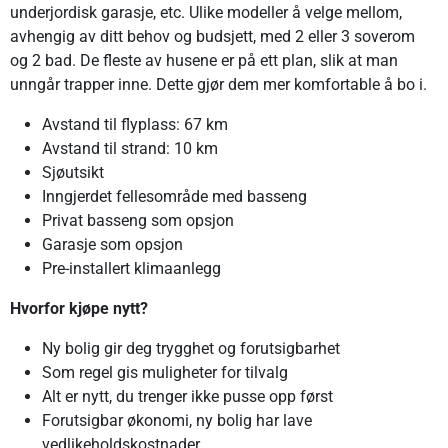
underjordisk garasje, etc. Ulike modeller å velge mellom,
avhengig av ditt behov og budsjett, med 2 eller 3 soverom
og 2 bad. De fleste av husene er på ett plan, slik at man
unngår trapper inne. Dette gjør dem mer komfortable å bo i.
Avstand til flyplass: 67 km
Avstand til strand: 10 km
Sjøutsikt
Inngjerdet fellesområde med basseng
Privat basseng som opsjon
Garasje som opsjon
Pre-installert klimaanlegg
Hvorfor kjøpe nytt?
Ny bolig gir deg trygghet og forutsigbarhet
Som regel gis muligheter for tilvalg
Alt er nytt, du trenger ikke pusse opp først
Forutsigbar økonomi, ny bolig har lave
vedlikeholdskostnader