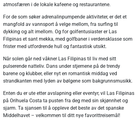
atmosfæren i de lokale kafeene og restaurantene.
For de som søker adrenalinpumpende aktiviteter, er det et
mangfold av vannsport å velge mellom, fra surfing til
dykking og alt imellom. Og for golfentusiaster er Las
Filipinas et sant mekka, med golfbaner i verdensklasse som
frister med utfordrende hull og fantastisk utsikt.
Når solen går ned våkner Las Filipinas til liv med sitt
pulserende natteliv. Dans under stjernene på de trendy
barene og klubber, eller nyt en romantisk middag ved
strandkanten med lyden av bølgene som bakgrunnsmusikk.
Enten du er ute etter avslapning eller eventyr, vil Las Filipinas
på Orihuela Costa ta pusten fra deg med sin skjønnhet og
sjarm. Ta sjansen til å oppleve det beste av det spanske
Middelhavet – velkommen til ditt nye favorittreisemål!