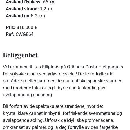
Avstand flyplass:
66 km
Avstand strand:
1,2 km
Avstand golf:
2 km
Pris:
816.000 €
R
ef:
CWG864
Beliggenhet
Velkommen til Las Filipinas på Orihuela Costa – et paradis
for solsøkere og eventyrlystne sjeler! Dette fortryllende
området smelter sammen den autentiske spanske sjarmen
med moderne luksus, og tilbyr en unik blanding av
avslapning og spenning.
Bli forført av de spektakulære strendene, hvor det
krystallklare vannet innbyr til forfriskende svømmeturer og
avslappende soling. Utforsk de idylliske promenadene,
omkranset av palmer, og la deg fortrylle av den fargerike