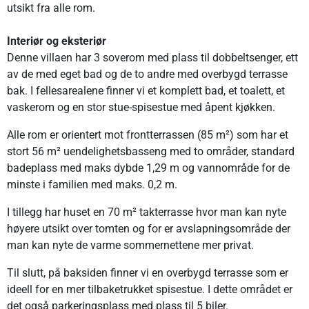
utsikt fra alle rom.
Interiør og eksteriør
Denne villaen har 3 soverom med plass til dobbeltsenger, ett
av de med eget bad og de to andre med overbygd terrasse
bak. I fellesarealene finner vi et komplett bad, et toalett, et
vaskerom og en stor stue-spisestue med åpent kjøkken.
Alle rom er orientert mot frontterrassen (85 m²) som har et
stort 56 m² uendelighetsbasseng med to områder, standard
badeplass med maks dybde 1,29 m og vannområde for de
minste i familien med maks. 0,2 m.
I tillegg har huset en 70 m² takterrasse hvor man kan nyte
høyere utsikt over tomten og for er avslapningsområde der
man kan nyte de varme sommernettene mer privat.
Til slutt, på baksiden finner vi en overbygd terrasse som er
ideell for en mer tilbaketrukket spisestue. I dette området er
det også parkeringsplass med plass til 5 biler.