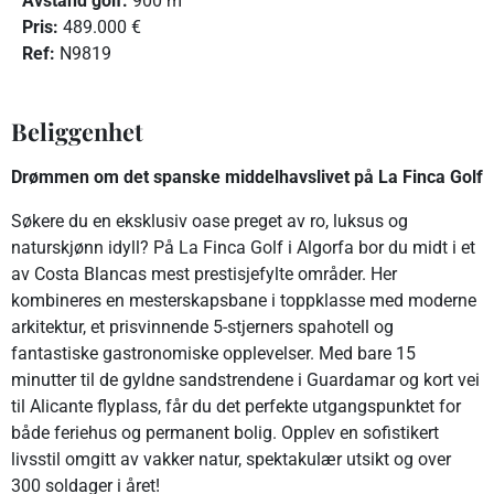
Avstand golf:
900 m
Pris:
489.000 €
R
ef:
N9819
Beliggenhet
Drømmen om det spanske middelhavslivet på La Finca Golf
Søkere du en eksklusiv oase preget av ro, luksus og
naturskjønn idyll? På La Finca Golf i Algorfa bor du midt i et
av Costa Blancas mest prestisjefylte områder. Her
kombineres en mesterskapsbane i toppklasse med moderne
arkitektur, et prisvinnende 5-stjerners spahotell og
fantastiske gastronomiske opplevelser. Med bare 15
minutter til de gyldne sandstrendene i Guardamar og kort vei
til Alicante flyplass, får du det perfekte utgangspunktet for
både feriehus og permanent bolig. Opplev en sofistikert
livsstil omgitt av vakker natur, spektakulær utsikt og over
300 soldager i året!